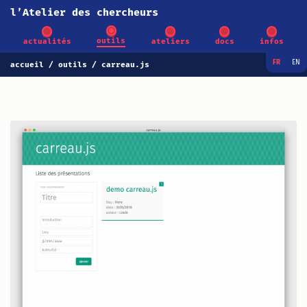
l’Atelier des chercheurs
outils
actualités
ateliers
docs
infos
FR
EN
accueil
outils
carreau.js